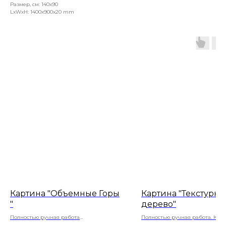
Размер, см: 140x90
LxWxH: 1400x900x20 mm
Картина "Объемные Горы
Картина "Текстурно
"
дерево"
Полностью ручная работа
Полностью ручная работа. Кар
Натуральный холст , акриловые краски,
выполнена с объемом