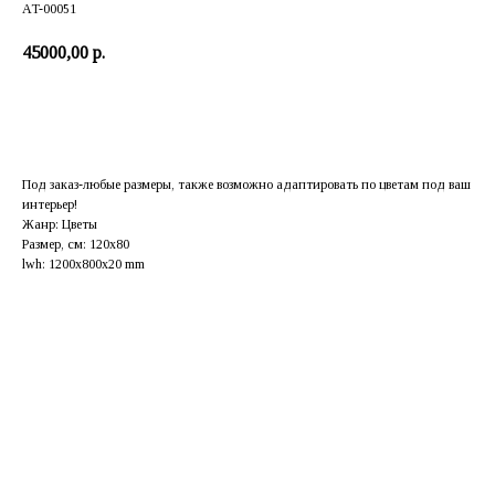
AT-00051
45000,00
р.
Заказать
Под заказ-любые размеры, также возможно адаптировать по цветам под ваш
интерьер!
Жанр: Цветы
Размер, см: 120х80
lwh: 1200x800x20 mm