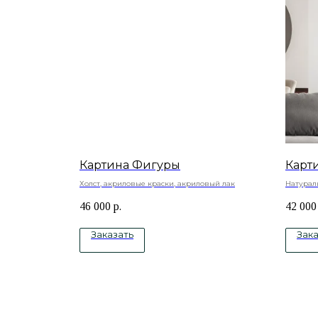
Картина Фигуры
Карт
Холст, акриловые краски, акриловый лак
Натурал
краски
46 000
р.
42 000
Заказать
Зака