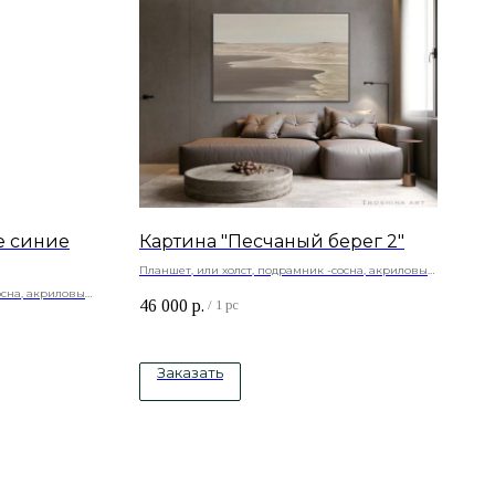
е синие
Картина "Песчаный берег 2"
Планшет, или холст, подрамник -сосна, акриловые
краски
осна, акриловые
46 000
р.
/
1 pc
Заказать