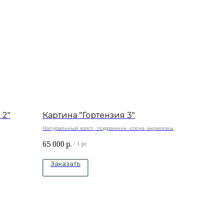
 2"
Картина "Гортензия 3"
Натуральный холст , подрамник -сосна, акриловые
а, акриловые
краски.
65 000
р.
/
1 pc
Заказать