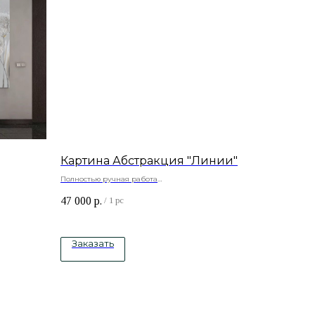
Картина Абстракция "Линии"
Полностью ручная работа
урная паста,
Натуральный холст , подрамник -сосна, акриловые
47 000
р.
.
краски
/
1 pc
Стоимость рамки рассчитывается отдельно.
Заказать