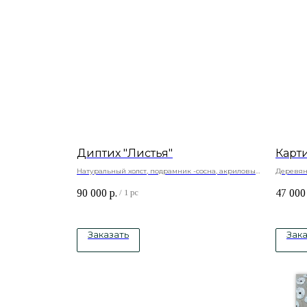
Диптих "Листья"
Карт
Натуральный холст, подрамник -сосна, акриловые
Деревян
краски
текстурн
90 000
р.
47 000
/
1 pc
Заказать
Зака