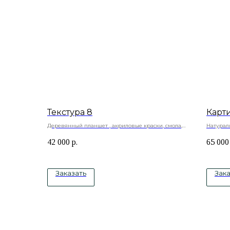
Текстура 8
Карт
Деревянный планшет , акриловые краски, смола,
Натураль
текстурная паста, акриловый лак
ювелирн
42 000
р.
65 000
ручная р
Заказать
Зака