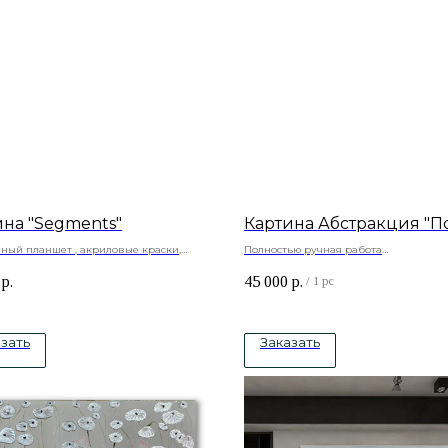
ина "Segments"
Картина Абстракция "П
ный планшет , акриловые краски,
Полностью ручная работа
ая паста, акриловый лак
Натуральный холст , подрамник -сосн
р.
45 000
р.
краски
/
1 pc
зать
Заказать