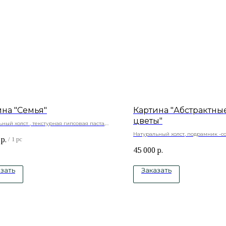
ина "Семья"
Картина "Абстрактны
цветы"
ный холст , текстурная гипсовая паста,
ая смола акриловые краски. Полностью
Натуральный холст, подрамник -с
р.
абота.
/
1 pc
краски
45 000
р.
зать
Заказать