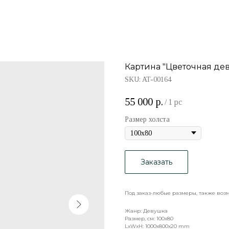
Картина "Цветочная де
SKU:
AT-00164
55 000
р.
/
1 pc
Размер холста
Заказать
Под заказ-любые размеры, также воз
Жанр: Девушка
Размер, см: 100x80
LxWxH: 1000x800x20 mm