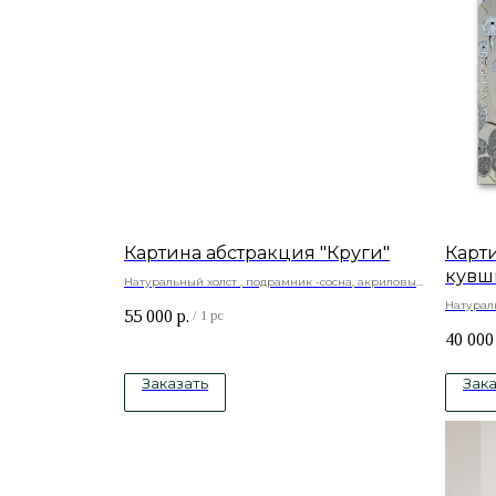
Картина абстракция "Круги"
Карт
кувш
Натуральный холст , подрамник -сосна, акриловые
краски
Натураль
55 000
р.
/
1 pc
краски, 
40 000
Заказать
Зака