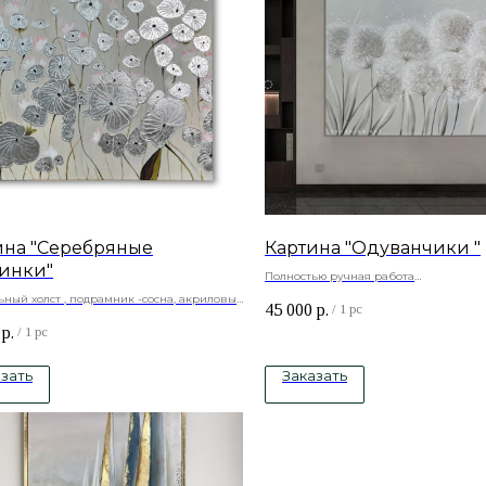
ина "Серебряные
Картина "Одуванчики "
инки"
Полностью ручная работа
Материалы: Натуральный холст , текст
ный холст , подрамник -сосна, акриловые
45 000
р.
подрамник -сосна, акриловые краски
/
1 pc
текстурная паста, серебряная поталь.
Под заказ любые размеры
р.
/
1 pc
зать
Заказать