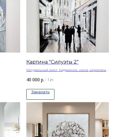
Картина "Силуэты 2"
Натуральный холст, подрамник -сосна, акриловые
рамник
краски, золотая поталь
40 000
р.
/
1 pc
Заказать