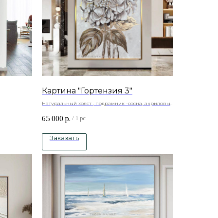
Картина "Гортензия 3"
Натуральный холст , подрамник -сосна, акриловые
а, акриловые
краски.
65 000
р.
/
1 pc
Заказать