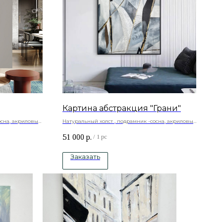
Картина абстракция "Грани"
осна, акриловые
Натуральный холст , подрамник -сосна, акриловые
краски.
51 000
р.
/
1 pc
Заказать