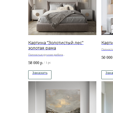
Картина "Золотистый лес"
Карт
золотая рама
Полност
Материа
Полностью ручная работа
50 000
-сосна, 
Холст , текстурная паста, подрамник -сосна,
Под зак
58 000
р.
акриловые краски.
/
1 pc
Заказать
Зака