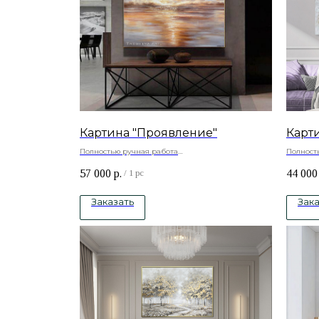
Картина "Проявление"
Карти
Полностью ручная работа
Полност
Натуральный холст , подрамник -сосна, акриловые
Материа
57 000
р.
44 000
краски
-сосна, 
/
1 pc
Под зак
Заказать
Зака