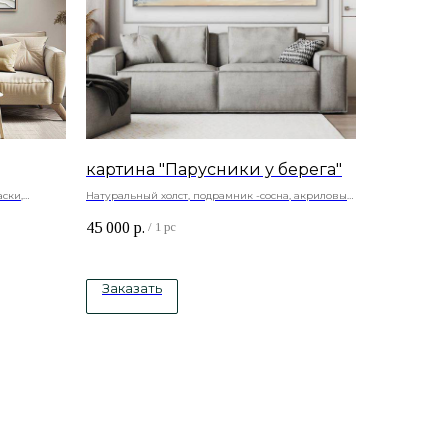
картина "Парусники у берега"
ски,
Натуральный холст, подрамник -сосна, акриловые
краски.
45 000
р.
/
1 pc
Заказать