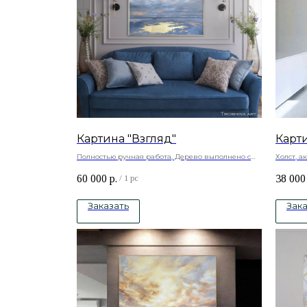
Картина "Взгляд"
Карти
Полностью ручная работа, Дерево выполнено с
Холст, 
объемом
60 000
р.
38 000
Натуральный холст , подрамник -сосна, акриловые
/
1 pc
краски
Заказать
Зака