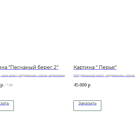
ина "Песчаный берег 2"
Картина " Перья"
 или холст, подрамник -сосна, акриловые
Натуральный холст, подрамник -сосна
краски, акриловый лак
р.
45 000
р.
/
1 pc
зать
Заказать