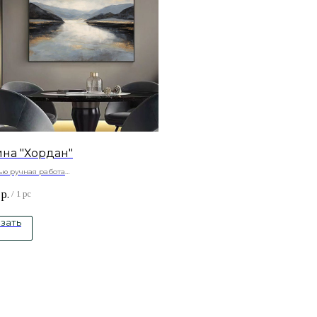
ина "Хордан"
ью ручная работа
ный холст , подрамник -сосна, акриловые
р.
/
1 pc
зать