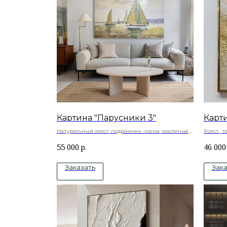
Картина "Парусники 3"
Карт
Натуральный холст, подрамник -сосна, масляные
Холст , 
краски
акрилов
55 000
р.
46 000
Под зак
Заказать
Зака