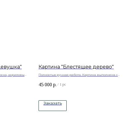
девушка"
Картина "Блестящее дерево"
осна, акриловые
Полностью ручная работа. Картина выполнена с
объемом
45 000
р.
Натуральный холст , подрамник -сосна, акриловые
/
1 pc
краски, натуральные камни
Заказать