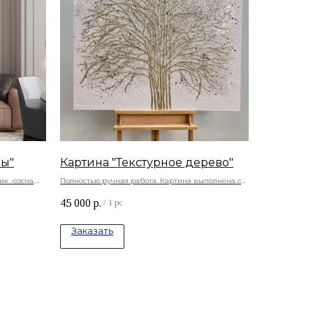
ры"
Картина "Текстурное дерево"
к -сосна,
Полностью ручная работа. Картина выполнена с
объемом
45 000
р.
Натуральный холст , подрамник -сосна, акриловые
/
1 pc
краски, натуральные камни, ювелирная смола.
Заказать