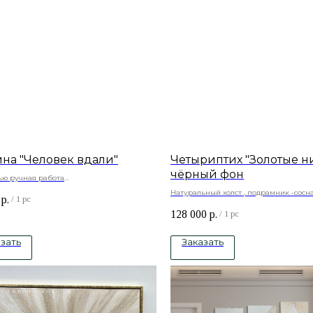
ина "Человек вдали"
Четыриптих "Золотые н
чёрный фон
ью ручная работа
ный холст , подрамник -сосна, акриловые
Натуральный холст , подрамник -сосн
р.
/
1 pc
краски, текстурная паста, золотая пота
128 000
р.
/
1 pc
зать
Заказать