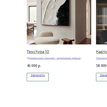
Текстура 10
Карт
Деревянный планшет , акриловые краски,
Полност
текстурная паста, акриловый лак
Натураль
46 000
р.
58 000
краски
Заказать
Зака