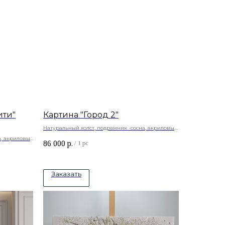
ити"
Картина "Город 2"
Натуральный холст, подрамник -сосна, акриловые
краски
а, акриловые
86 000
р.
/
1 pc
ль.
Заказать