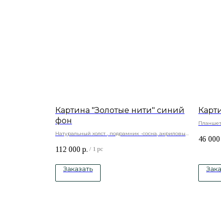
Картина "Золотые нити" синий
Карт
фон
Планшет,
краски
Натуральный холст , подрамник -сосна, акриловые
46 000
краски, текстурная паста, золотая поталь.
112 000
р.
/
1 pc
Заказать
Зака