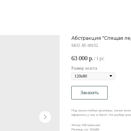
Абстракция "Спящая ле
SKU:
AT-00152
63 000
р.
/
1 pc
Размер холста
Заказать
Под заказ-любые размеры, также воз
оформить у нас в багет. На выбор алю
Жанр: Абстракция
Размер, см: 120х80