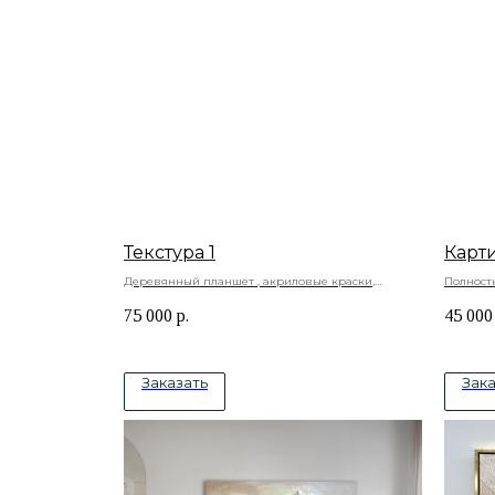
Текстура 1
Карт
Деревянный планшет , акриловые краски,
Полност
текстурная паста, гипс, акриловый лак
Натураль
75 000
р.
45 000
краски
Заказать
Зака