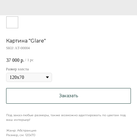
Картина "Glare"
SKU:
AT-00004
37 000
р.
/
1 pc
Размер холста
Заказать
Под заказ-любые размеры, также возможно адаптировать по цветам под
ваш интерьер!
Жанр: Абстракция
Размер, см: 120х70