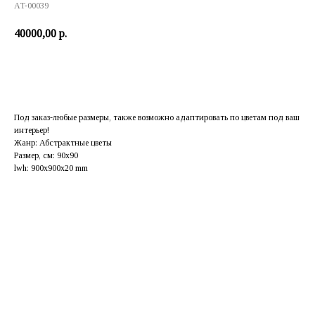
AT-00039
40000,00
р.
Заказать
Под заказ-любые размеры, также возможно адаптировать по цветам под ваш
интерьер!
Жанр: Абстрактные цветы
Размер, см: 90х90
lwh: 900x900x20 mm