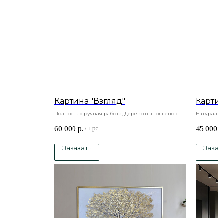
Картина "Взгляд"
Карт
Полностью ручная работа, Дерево выполнено с
Натурал
объемом
краски
60 000
р.
45 000
Натуральный холст , подрамник -сосна, акриловые
/
1 pc
краски
Заказать
Зака