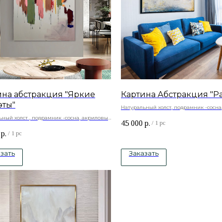
ина абстракция "Яркие
Картина Абстракция "Ра
эты"
Натуральный холст, подрамник -сосна
краски
ный холст , подрамник -сосна, акриловые
45 000
р.
/
1 pc
р.
/
1 pc
зать
Заказать