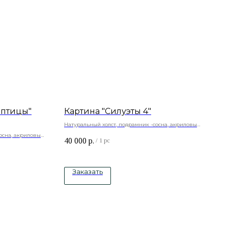
 птицы"
Картина "Силуэты 4"
Натуральный холст, подрамник -сосна, акриловые
краски
осна, акриловые
40 000
р.
/
1 pc
Заказать