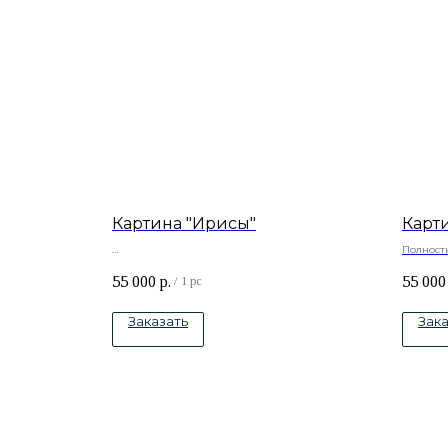
Картина "Ирисы"
Карт
Полност
Материалы: Натуральный холст , подрамник
Натураль
55 000
р.
55 000
-сосна, акриловые краски.
краски
/
1 pc
Заказать
Зака