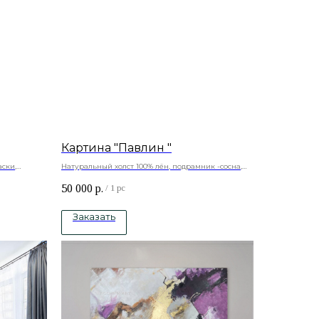
Картина "Павлин "
ски,
Натуральный холст 100% лён, подрамник -сосна,
акриловые краски
50 000
р.
ювелирная смола, имитация камней
/
1 pc
Заказать