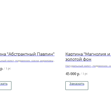
ина "Абстрактный Павлин"
Картина "Магнолия и
золотой фон
ьный холст, подрамник -сосна, акриловые
Натуральный холст , подрамник -с
р.
/
1 pc
краски
45 000
р.
/
1 pc
зать
Заказать