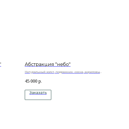
"
Абстракция "небо"
Натуральный холст, подрамник -сосна, акриловые
а, акриловые
краски, акриловый лак
45 000
р.
Заказать