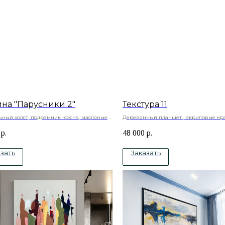
ина "Парусники 2"
Текстура 11
ьный холст, подрамник -сосна, масляные
Деревянный планшет , акриловые кра
текстурная паста, акриловый лак
р.
48 000
р.
зать
Заказать