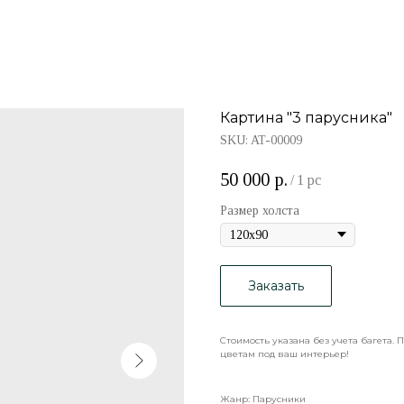
Картина "3 парусника"
SKU:
AT-00009
50 000
р.
/
1 pc
Размер холста
Заказать
Стоимость указана без учета багета.
цветам под ваш интерьер!
Жанр: Парусники