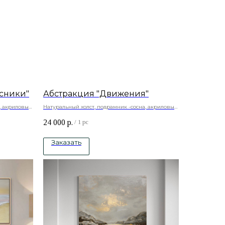
сники"
Абстракция "Движения"
, акриловые
Натуральный холст, подрамник -сосна, акриловые
краски
24 000
р.
/
1 pc
Заказать