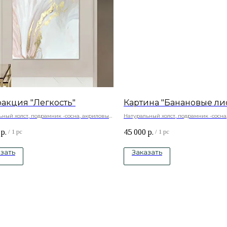
ракция "Легкость"
Картина "Банановые ли
ьный холст, подрамник -сосна, акриловые
Натуральный холст, подрамник -сосна
краски
р.
45 000
р.
/
1 pc
/
1 pc
зать
Заказать