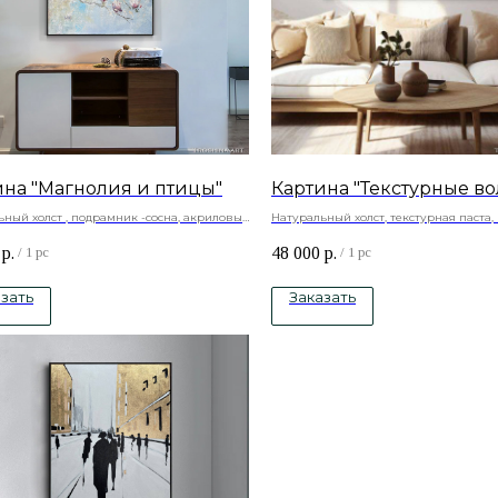
ина "Магнолия и птицы"
Картина "Текстурные в
ный холст , подрамник -сосна, акриловые
Натуральный холст, текстурная паста
-сосна, акриловые краски
р.
48 000
р.
/
1 pc
/
1 pc
зать
Заказать