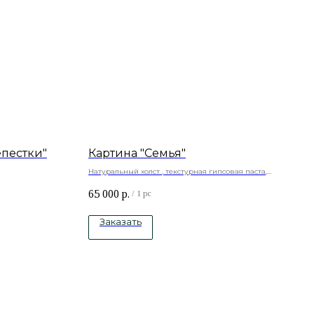
епестки"
Картина "Семья"
Натуральный холст , текстурная гипсовая паста,
осна, акриловые
ювелирная смола акриловые краски. Полностью
65 000
р.
ручная работа.
/
1 pc
Заказать