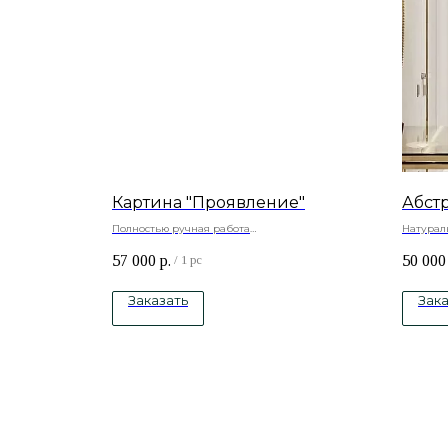
Картина "Проявление"
Абст
Полностью ручная работа
Натурал
Натуральный холст , подрамник -сосна, акриловые
краски
57 000
р.
50 000
краски
/
1 pc
Заказать
Зака