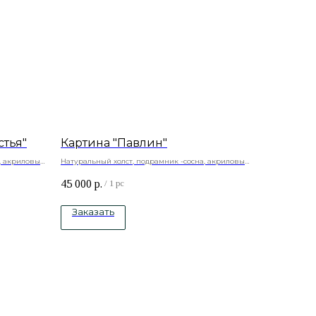
стья"
Картина "Павлин"
, акриловые
Натуральный холст, подрамник -сосна, акриловые
краски
45 000
р.
/
1 pc
Заказать