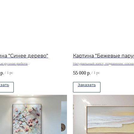
ина "Синее дерево"
Картина "Бежевые пару
ью ручная работа
Натуральный холст, подрамник -сосна
ный холст , подрамник -сосна, акриловые
краски
р.
55 000
р.
/
1 pc
/
1 pc
зать
Заказать