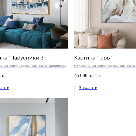
ина "Парусники 3"
Картина "Горы"
ьный холст, подрамник -сосна, акриловые
Натуральный холст, подрамник -сосна
 акриловый лак
краски
р.
46 000
р.
/
1 pc
зать
Заказать