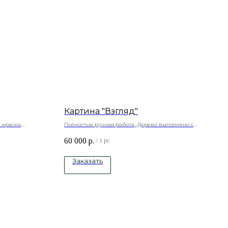
Картина "Взгляд"
 краски,
Полностью ручная работа, Дерево выполнено с
объемом
60 000
р.
Натуральный холст , подрамник -сосна, акриловые
/
1 pc
краски
Заказать