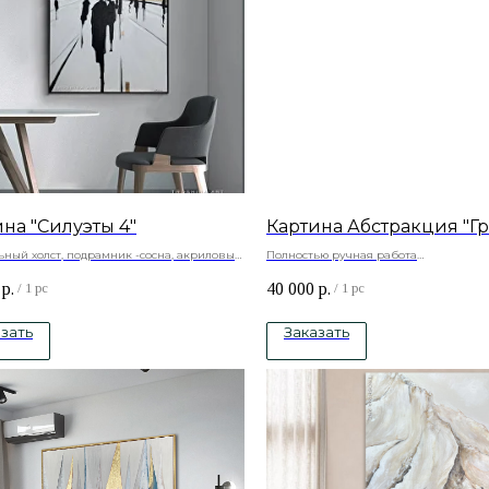
на "Силуэты 4"
Картина Абстракция "Г
ьный холст, подрамник -сосна, акриловые
Полностью ручная работа
Натуральный холст , подрамник -сосн
р.
40 000
р.
краски
/
1 pc
/
1 pc
зать
Заказать