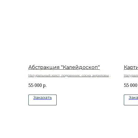
Абстракция "Калейдоскоп"
Карт
Натуральный холст, подрамник -сосна, акриловые
Натураль
краски, акриловый лак
краски
55 000
р.
55 000
Заказать
Зака