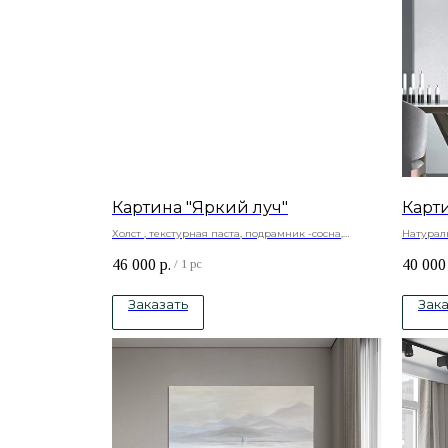
Картина "Яркий луч"
Карти
Холст , текстурная паста, подрамник -сосна,
Натурал
акриловые краски.
краски
46 000
р.
40 000
Под заказ любые размеры
/
1 pc
Заказать
Зака