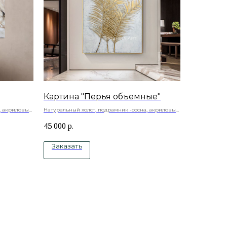
Картина "Перья объемные"
, акриловые
Натуральный холст, подрамник -сосна, акриловые
краски, текстурная паста, золотая поталь-
45 000
р.
акриловый лак
Заказать