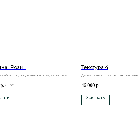
ина "Розы"
Текстура 4
ный холст , подрамник -сосна, акриловые
Деревянный планшет , акриловые
текстурная паста, акриловый лак
р.
46 000
р.
/
1 pc
зать
Заказать