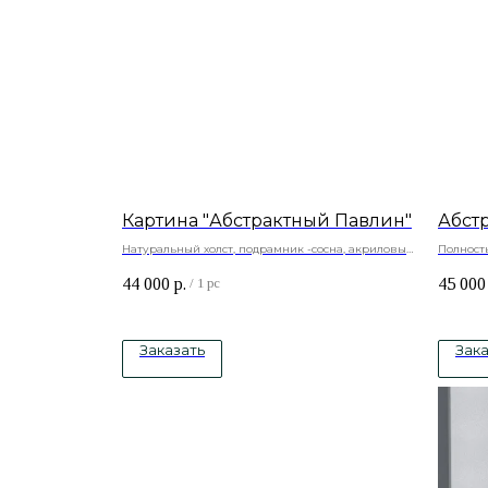
Картина "Абстрактный Павлин"
Абст
Натуральный холст, подрамник -сосна, акриловые
Полност
краски
объемо
44 000
р.
45 000
Натурал
/
1 pc
краски
Заказать
Зака