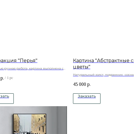
ракция "Перья"
Картина "Абстрактные 
цветы"
ью ручная работа, картина выполнена с
м
Натуральный холст, подрамник -сосна
р.
ьный холст, подрамник -сосна, акриловые
/
1 pc
краски
45 000
р.
зать
Заказать